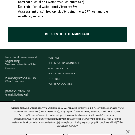
Determination of soil water retention curve θ(h).
Determination of water sorptivity curve Sw.
Assessment of soil hydrophobicity using the WDPT test and the
repellency index R.
RETURN TO THE MAIN PAGE
Institute of Environmental
KONTAKT
Engineering
POLITYKA PRYWATNOŚCI
Warsaw University of Life
Sciences
KLAUZULA RODO
POCZTA PRACOWNICZA
Nowoursynowska St. 159
INTRANET
02-776 Warsaw
POLITYKA COOKIES
phone:
22 59 35335
e-mail:
iis@sggw.pl
Szkoła Główna Gospodarstwa Wiejskiego w Warszawie informuje, że na swoich stronach www
stosuje pliki cookies (tzw. ciasteczka), w tym pliki funkcjonalne, analityczne i reklamowe.
Szczegółowe informacje na temat przetwarzania danych użytkowników serwisu i
© 1816–2026 SGGW — ALL RIGHTS RESERVED
wykorzystywanych technologii śledzących dostępne są w „Polityce cookies”. Aby zmienić
ustawienia skorzystaj z ustawień swojej przeglądarki, aby wyłączyć pliki cookies kliknij \"Nie
wyrażam zgody\".