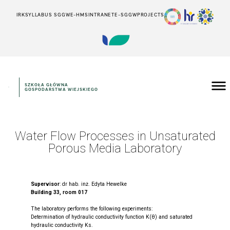
IRK
SYLLABUS SGGW
E-HMS
INTRANET
E-SGGW
PROJECTS
SZKOŁA GŁÓWNA
GOSPODARSTWA WIEJSKIEGO
Water Flow Processes in Unsaturated
Porous Media Laboratory
Supervisor
: dr hab. inż. Edyta Hewelke
Building 33, room 017
The laboratory performs the following experiments:
Determination of hydraulic conductivity function K(θ) and saturated
hydraulic conductivity Ks.