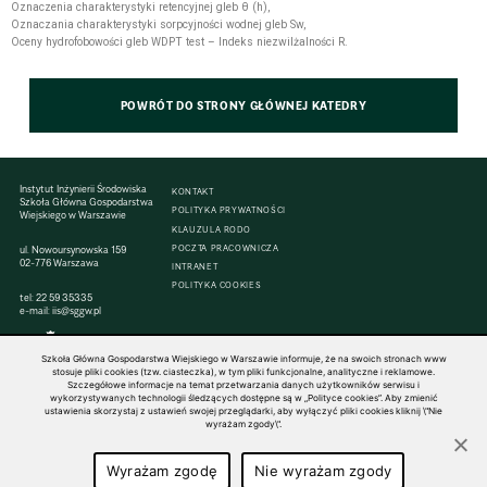
Oznaczenia charakterystyki retencyjnej gleb θ (h),
Oznaczania charakterystyki sorpcyjności wodnej gleb Sw,
Oceny hydrofobowości gleb WDPT test – Indeks niezwilżalności R.
POWRÓT DO STRONY GŁÓWNEJ KATEDRY
Instytut Inżynierii Środowiska
KONTAKT
Szkoła Główna Gospodarstwa
POLITYKA PRYWATNOŚCI
Wiejskiego w Warszawie
KLAUZULA RODO
POCZTA PRACOWNICZA
ul. Nowoursynowska 159
02-776 Warszawa
INTRANET
POLITYKA COOKIES
tel:
22 59 35335
e-mail:
iis@sggw.pl
Szkoła Główna Gospodarstwa Wiejskiego w Warszawie informuje, że na swoich stronach www
stosuje pliki cookies (tzw. ciasteczka), w tym pliki funkcjonalne, analityczne i reklamowe.
Szczegółowe informacje na temat przetwarzania danych użytkowników serwisu i
© 1816–2026 SGGW — ALL RIGHTS RESERVED
wykorzystywanych technologii śledzących dostępne są w „Polityce cookies”. Aby zmienić
ustawienia skorzystaj z ustawień swojej przeglądarki, aby wyłączyć pliki cookies kliknij \"Nie
wyrażam zgody\".
Wyrażam zgodę
Nie wyrażam zgody