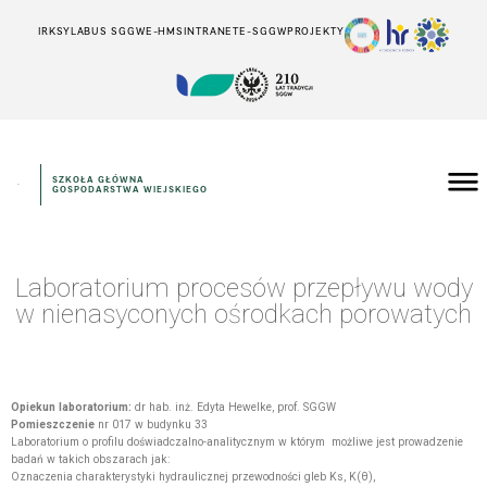
IRK
SYLABUS SGGW
E-HMS
INTRANET
E-SGGW
PROJEKTY
SZKOŁA GŁÓWNA
GOSPODARSTWA WIEJSKIEGO
Laboratorium procesów przepływu wody
w nienasyconych ośrodkach porowatych
Opiekun laboratorium:
dr hab. inż. Edyta Hewelke, prof. SGGW
Pomieszczenie
nr 017 w budynku 33
Laboratorium o profilu doświadczalno-analitycznym w którym możliwe jest prowadzenie
badań w takich obszarach jak:
Oznaczenia charakterystyki hydraulicznej przewodności gleb Ks, K(θ),