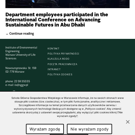
Department employees participated in the
International Conference on Advancing
Sustainable Futures in Abu Dhabi
Continue reading
Institute of Environmental
KONTAKT
Engineering
POLITYKA PRYWATNOŚCI
Warsaw University of Life
Sciences
KLAUZULA RODO
POCZTA PRACOWNICZA
Nowoursynowska St. 159
INTRANET
02-776 Warsaw
POLITYKA COOKIES
phone:
22 59 35335
e-mail:
iis@sggw.pl
Szkoła Główna Gospodarstwa Wiejskiego w Warszawie informuje, że na swoich stronach www
stosuje pliki cookies (tzw. ciasteczka), w tym pliki funkcjonalne, analityczne i reklamowe.
Szczegółowe informacje na temat przetwarzania danych użytkowników serwisu i
© 1816–2026 SGGW — ALL RIGHTS RESERVED
wykorzystywanych technologii śledzących dostępne są w „Polityce cookies”. Aby zmienić
ustawienia skorzystaj z ustawień swojej przeglądarki, aby wyłączyć pliki cookies kliknij \"Nie
wyrażam zgody\".
Wyrażam zgodę
Nie wyrażam zgody