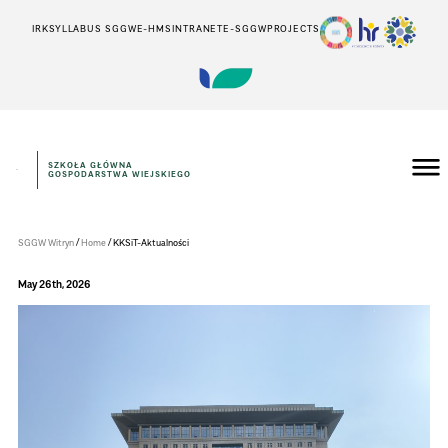
IRK
SYLLABUS SGGW
E-HMS
INTRANET
E-SGGW
PROJECTS
SZKOŁA GŁÓWNA
GOSPODARSTWA WIEJSKIEGO
Instytut
Inżynierii
Środowiska
/
/
SGGW Witryn
Home
KKSiT-Aktualności
May 26th, 2026