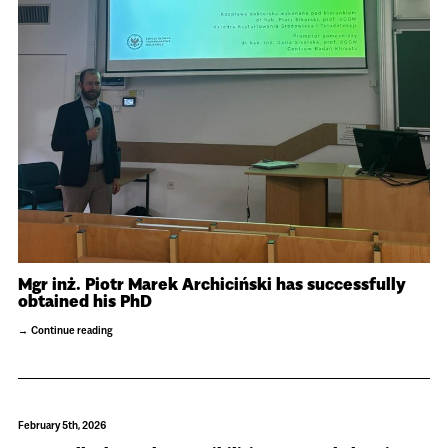
Mgr inż. Piotr Marek Archiciński has successfully
obtained his PhD
Continue reading
February 5th, 2026