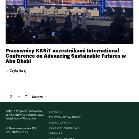
Pracownicy KKŚiT uczestnikami International
Conference on Advancing Sustainable Futures w
Abu Dhabi
Czytaj dalej
…
1
2
7
→
Starsze
Stronicowanie
Instytut Inżynierii Środowiska
KONTAKT
wpisów
Szkoła Główna Gospodarstwa
POLITYKA PRYWATNOŚCI
Wiejskiego w Warszawie
KLAUZULA RODO
ul. Nowoursynowska 159
POCZTA PRACOWNICZA
02-776 Warszawa
INTRANET
POLITYKA COOKIES