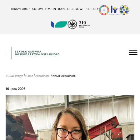
IRK
SYLABUS SGGW
E-HMS
INTRANET
E-SGGW
PROJEKTY
SZKOŁA GŁÓWNA
GOSPODARSTWA WIEJSKIEGO
Instytut
Inżynierii
Środowiska
/
/
/
SGGW Witryn
Home
Aktualności
KKSiT-Aktualności
10 lipca, 2026