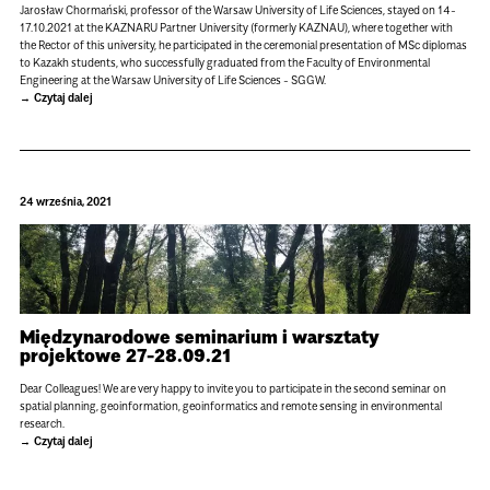
Jarosław Chormański, professor of the Warsaw University of Life Sciences, stayed on 14-
17.10.2021 at the KAZNARU Partner University (formerly KAZNAU), where together with
the Rector of this university, he participated in the ceremonial presentation of MSc diplomas
to Kazakh students, who successfully graduated from the Faculty of Environmental
Engineering at the Warsaw University of Life Sciences - SGGW.
Czytaj dalej
24 września, 2021
Międzynarodowe seminarium i warsztaty
projektowe 27-28.09.21
Dear Colleagues! We are very happy to invite you to participate in the second seminar on
spatial planning, geoinformation, geoinformatics and remote sensing in environmental
research.
Czytaj dalej