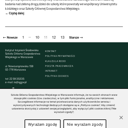
badania nad zieloną drogą dzieci do szkoły, które powstały we współpracy Uniwersytetu
Łódzkiego oraz Szkoły Głównej Gospodarstwa Wiejskiego.
Czytaj dalej
…
←
1
10
11
12
13
→
Nowsze
Starsze
Stronicowanie
Instytut Inżynierii Środowiska
KONTAKT
wpisów
Szkoła Główna Gospodarstwa
POLITYKA PRYWATNOŚCI
Wiejskiego w Warszawie
KLAUZULA RODO
ul. Nowoursynowska 159
POCZTA PRACOWNICZA
02-776 Warszawa
INTRANET
POLITYKA COOKIES
tel:
22 59 35335
e-mail:
iis@sggw.pl
Szkoła Główna Gospodarstwa Wiejskiego w Warszawie informuje, że na swoich stronach www
stosuje pliki cookies (tzw. ciasteczka), w tym pliki funkcjonalne, analityczne i reklamowe.
Szczegółowe informacje na temat przetwarzania danych użytkowników serwisu i
© 1816–2026 SGGW — ALL RIGHTS RESERVED
wykorzystywanych technologii śledzących dostępne są w „Polityce cookies”. Aby zmienić
ustawienia skorzystaj z ustawień swojej przeglądarki, aby wyłączyć pliki cookies kliknij \"Nie
wyrażam zgody\".
Wyrażam zgodę
Nie wyrażam zgody