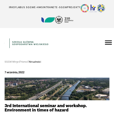
IRK
SYLABUS SGGW
E-HMS
INTRANET
E-SGGW
PROJEKTY
SZKOŁA GŁÓWNA
GOSPODARSTWA WIEJSKIEGO
Instytut
Inżynierii
Środowiska
/
/
SGGW Witryn
Home
Aktualności
7 września, 2022
3rd International seminar and workshop.
Environment in times of hazard