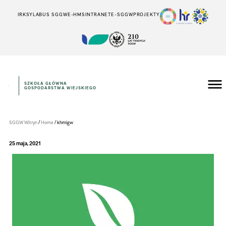
IRK
SYLABUS SGGW
E-HMS
INTRANET
E-SGGW
PROJEKTY
SZKOŁA GŁÓWNA
GOSPODARSTWA WIEJSKIEGO
Instytut
Inżynierii
Środowiska
/
/
SGGW Witryn
Home
khmigw
25 maja, 2021