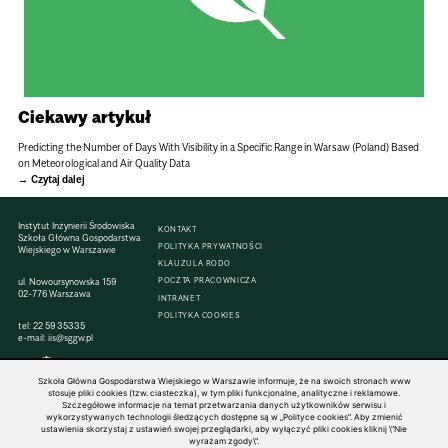
Ciekawy artykuł
Predicting the Number of Days With Visibility in a Specific Range in Warsaw (Poland) Based
on Meteorological and Air Quality Data
Czytaj dalej
Instytut Inżynierii Środowiska
KONTAKT
Szkoła Główna Gospodarstwa
POLITYKA PRYWATNOŚCI
Wiejskiego w Warszawie
KLAUZULA RODO
ul. Nowoursynowska 159
POCZTA PRACOWNICZA
02-776 Warszawa
INTRANET
POLITYKA COOKIES
tel:
22 59 35335
e-mail:
iis@sggw.pl
Szkoła Główna Gospodarstwa Wiejskiego w Warszawie informuje, że na swoich stronach www
stosuje pliki cookies (tzw. ciasteczka), w tym pliki funkcjonalne, analityczne i reklamowe.
Szczegółowe informacje na temat przetwarzania danych użytkowników serwisu i
© 1816–2026 SGGW — ALL RIGHTS RESERVED
wykorzystywanych technologii śledzących dostępne są w „Polityce cookies”. Aby zmienić
ustawienia skorzystaj z ustawień swojej przeglądarki, aby wyłączyć pliki cookies kliknij \"Nie
wyrażam zgody\".