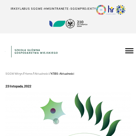
IRK
SYLABUS SGGW
E-HMS
INTRANET
E-SGGW
PROJEKTY
SZKOŁA GŁÓWNA
GOSPODARSTWA WIEJSKIEGO
Instytut
Inżynierii
Środowiska
/
/
/
SGGW Witryn
Home
Aktualności
KTiBS-Aktualności
23 listopada, 2022