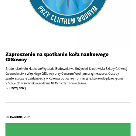
Zaproszenie na spotkanie koła naukowego
GISowcy
Studenckie Koło Naukowe Wydziału Budownictwa i Inżynierii Środowiska Szkoły Głównej
Gospodarstwa Wiejskiego GISowcy przy Centrum Wodnym pragnie zaprosić osoby
zainteresowane działalnością w Kole na spotkanie informacyjne, które odbędzie się dnia
27.05.2021 (czwartek) o godzinie 16:15 na platformie Teams.
Czytaj dalej
26 kwietnia, 2021