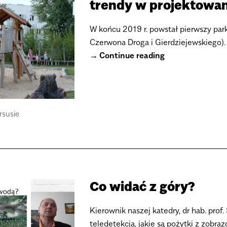
trendy w projektowani
W końcu 2019 r. powstał pierwszy park
Czerwona Droga i Gierdziejewskiego).
Continue reading
rsusie
Co widać z góry?
Kierownik naszej katedry, dr hab. pro
teledetekcja, jakie są pożytki z zobra