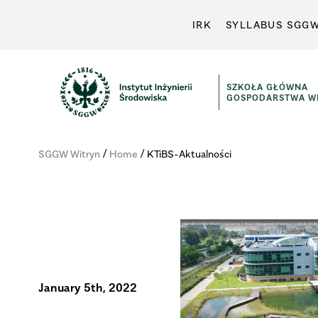
IRK
SYLLABUS SGG
SZKOŁA GŁÓWNA
GOSPODARSTWA WI
Instytut
Inżynierii
/
/
SGGW Witryn
Home
KTiBS-Aktualności
Środowiska
January 5th, 2022