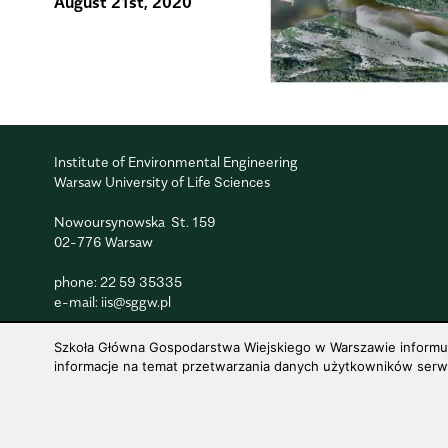
August 21st, 2020
Institute of Environmental Engineering
Warsaw University of Life Sciences
Nowoursynowska St. 159
02-776 Warsaw
phone:
22 59 35335
e-mail:
iis@sggw.pl
Szkoła Główna Gospodarstwa Wiejskiego w Warszawie informuje,
informacje na temat przetwarzania danych użytkowników serwis
© 1816–2026 SGGW — ALL RIGHTS RESERVED