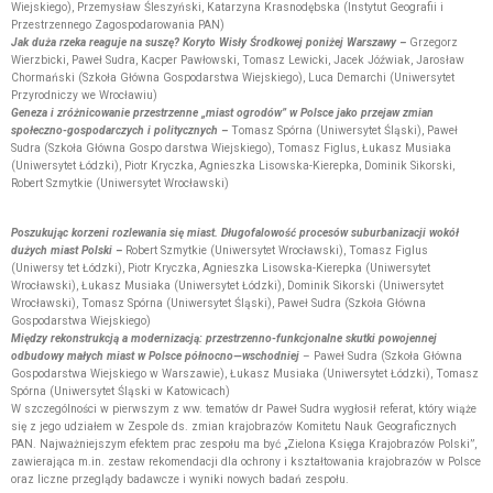
Wiejskiego), Przemysław Śleszyński, Katarzyna Krasnodębska (Instytut Geografii i
Przestrzennego Zagospodarowania PAN)
Jak duża rzeka reaguje na suszę? Koryto Wisły Środkowej poniżej Warszawy –
Grzegorz
Wierzbicki, Paweł Sudra, Kacper Pawłowski, Tomasz Lewicki, Jacek Jóźwiak, Jarosław
Chormański (Szkoła Główna Gospodarstwa Wiejskiego), Luca Demarchi (Uniwersytet
Przyrodniczy we Wrocławiu)
Geneza i zróżnicowanie przestrzenne „miast ogrodów” w Polsce jako przejaw zmian
społeczno-gospodarczych i politycznych –
Tomasz Spórna (Uniwersytet Śląski), Paweł
Sudra (Szkoła Główna Gospo darstwa Wiejskiego), Tomasz Figlus, Łukasz Musiaka
(Uniwersytet Łódzki), Piotr Kryczka, Agnieszka Lisowska-Kierepka, Dominik Sikorski,
Robert Szmytkie (Uniwersytet Wrocławski)
Poszukując korzeni rozlewania się miast. Długofalowość procesów suburbanizacji wokół
dużych miast Polski –
Robert Szmytkie (Uniwersytet Wrocławski), Tomasz Figlus
(Uniwersy tet Łódzki), Piotr Kryczka, Agnieszka Lisowska-Kierepka (Uniwersytet
Wrocławski), Łukasz Musiaka (Uniwersytet Łódzki), Dominik Sikorski (Uniwersytet
Wrocławski), Tomasz Spórna (Uniwersytet Śląski), Paweł Sudra (Szkoła Główna
Gospodarstwa Wiejskiego)
Między rekonstrukcją a modernizacją: przestrzenno-funkcjonalne skutki powojennej
odbudowy małych miast w Polsce północno—wschodniej
– Paweł Sudra (Szkoła Główna
Gospodarstwa Wiejskiego w Warszawie), Łukasz Musiaka (Uniwersytet Łódzki), Tomasz
Spórna (Uniwersytet Śląski w Katowicach)
W szczególności w pierwszym z ww. tematów dr Paweł Sudra wygłosił referat, który wiąże
się z jego udziałem w Zespole ds. zmian krajobrazów Komitetu Nauk Geograficznych
PAN. Najważniejszym efektem prac zespołu ma być „Zielona Księga Krajobrazów Polski”,
zawierająca m.in. zestaw rekomendacji dla ochrony i kształtowania krajobrazów w Polsce
oraz liczne przeglądy badawcze i wyniki nowych badań zespołu.