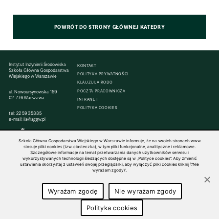
POWRÓT DO STRONY GŁÓWNEJ KATEDRY
Instytut Inżynierii Środowiska
KONTAKT
Szkoła Główna Gospodarstwa
POLITYKA PRYWATNOŚCI
Wiejskiego w Warszawie
KLAUZULA RODO
POCZTA PRACOWNICZA
ul. Nowoursynowska 159
02-776 Warszawa
INTRANET
POLITYKA COOKIES
tel:
22 59 35335
e-mail:
iis@sggw.pl
Szkoła Główna Gospodarstwa Wiejskiego w Warszawie informuje, że na swoich stronach www
stosuje pliki cookies (tzw. ciasteczka), w tym pliki funkcjonalne, analityczne i reklamowe.
Szczegółowe informacje na temat przetwarzania danych użytkowników serwisu i
© 1816–2026 SGGW — ALL RIGHTS RESERVED
wykorzystywanych technologii śledzących dostępne są w „Polityce cookies”. Aby zmienić
ustawienia skorzystaj z ustawień swojej przeglądarki, aby wyłączyć pliki cookies kliknij \"Nie
wyrażam zgody\".
Wyrażam zgodę
Nie wyrażam zgody
Polityka cookies