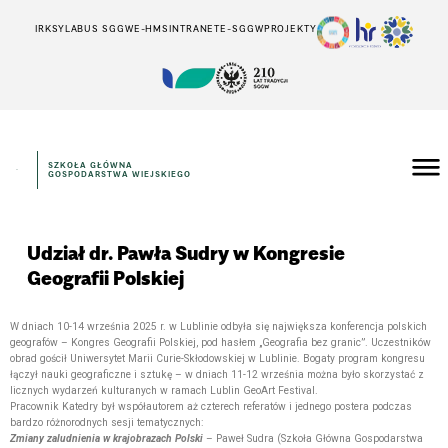
IRK
SYLABUS SGGW
E-HMS
INTRANET
E-SGGW
PROJEKTY
SZKOŁA GŁÓWNA
GOSPODARSTWA WIEJSKIEGO
Udział dr. Pawła Sudry w Kongresie
Geografii Polskiej
W dniach 10-14 września 2025 r. w Lublinie odbyła się największa konferencja polskich
geografów – Kongres Geografii Polskiej, pod hasłem „Geografia bez granic”. Uczestników
obrad gościł Uniwersytet Marii Curie-Skłodowskiej w Lublinie. Bogaty program kongresu
łączył nauki geograficzne i sztukę – w dniach 11-12 września można było skorzystać z
licznych wydarzeń kulturanych w ramach Lublin GeoArt Festival.
Pracownik Katedry był współautorem aż czterech referatów i jednego postera podczas
bardzo różnorodnych sesji tematycznych:
Zmiany zaludnienia w krajobrazach Polski
– Paweł Sudra (Szkoła Główna Gospodarstwa