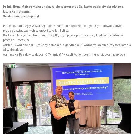
Dr
inż. Ilona Małuszyńska
znalazł
a się w gronie osób, które
odebrały akredytację
tutorską II stopnia.
Serdecznie gratulujemy!
Panie uczestniczyły w warsztatach z zakresu nowoczesnej dydaktyki prowadzonych
przez doświadczonych tutorów i tutorki. Byli to:
Barbara Habrych – „Jaki piękny błąd!”,
czyli potencjał rozwojowy błędów i porażek w
procesie tutorskim
Adrian Lewandowski – „Między sercem a algorytmem…”- warsztat na temat wykorzystania
AI w dydaktyce
Agnieszka Pasek – „Jak ocalić Tytanica?” – czyli Action Learning w pigułce i praktyce