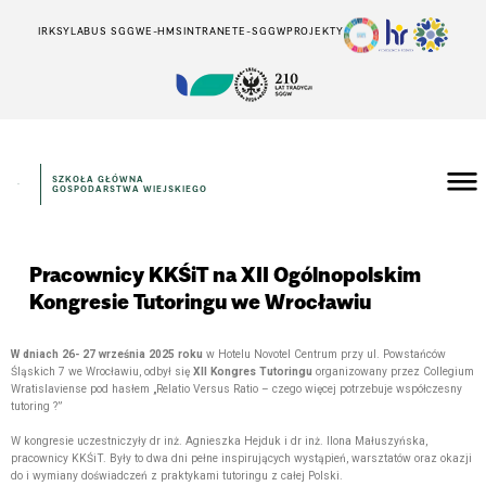
IRK
SYLABUS SGGW
E-HMS
INTRANET
E-SGGW
PROJEKTY
SZKOŁA GŁÓWNA
GOSPODARSTWA WIEJSKIEGO
Pracownicy KKŚiT na XII Ogólnopolskim
Kongresie Tutoringu we Wrocławiu
W dniach 26- 27 września 2025 roku
w Hotelu Novotel Centrum przy ul. Powstańców
Śląskich 7 we Wrocławiu, odbył się
XII
Kongres Tutoringu
organizowany przez Collegium
Wratislaviense pod hasłem „Relatio Versus Ratio – czego więcej potrzebuje współczesny
tutoring ?”
W kongresie uczestniczyły dr inż. Agnieszka Hejduk i dr inż. Ilona Małuszyńska,
pracownicy KKŚiT. Były to dwa dni pełne inspirujących wystąpień, warsztatów oraz okazji
do i wymiany doświadczeń z praktykami tutoringu z całej Polski.