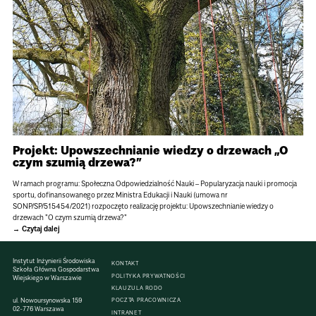
Projekt: Upowszechnianie wiedzy o drzewach „O
czym szumią drzewa?”
W ramach programu: Społeczna Odpowiedzialność Nauki – Popularyzacja nauki i promocja
sportu, dofinansowanego przez Ministra Edukacji i Nauki (umowa nr
SONP/SP/515454/2021) rozpoczęto realizację projektu: Upowszechnianie wiedzy o
drzewach "O czym szumią drzewa?"
Czytaj dalej
Instytut Inżynierii Środowiska
KONTAKT
Szkoła Główna Gospodarstwa
POLITYKA PRYWATNOŚCI
Wiejskiego w Warszawie
KLAUZULA RODO
ul. Nowoursynowska 159
POCZTA PRACOWNICZA
02-776 Warszawa
INTRANET