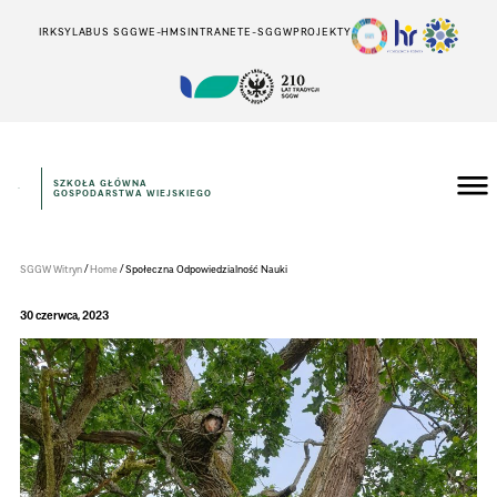
IRK
SYLABUS SGGW
E-HMS
INTRANET
E-SGGW
PROJEKTY
SZKOŁA GŁÓWNA
GOSPODARSTWA WIEJSKIEGO
Instytut
Inżynierii
Środowiska
/
/
SGGW Witryn
Home
Społeczna Odpowiedzialność Nauki
30 czerwca, 2023