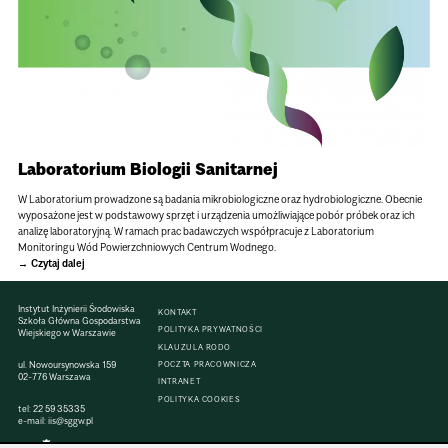
Laboratorium Biologii Sanitarnej
W Laboratorium prowadzone są badania mikrobiologiczne oraz hydrobiologiczne. Obecnie
wyposażone jest w podstawowy sprzęt i urządzenia umożliwiające pobór próbek oraz ich
analizę laboratoryjną. W ramach prac badawczych współpracuje z Laboratorium
Monitoringu Wód Powierzchniowych Centrum Wodnego.
Czytaj dalej
Instytut Inżynierii Środowiska
KONTAKT
Szkoła Główna Gospodarstwa
POLITYKA PRYWATNOŚCI
Wiejskiego w Warszawie
KLAUZULA RODO
ul. Nowoursynowska 159
POCZTA PRACOWNICZA
02-776 Warszawa
INTRANET
POLITYKA COOKIES
tel:
22 59 35335
e-mail:
iis@sggw.pl