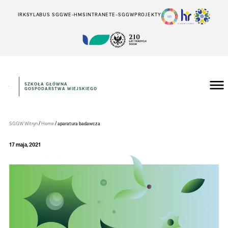
IRK
SYLABUS SGGW
E-HMS
INTRANET
E-SGGW
PROJEKTY
SZKOŁA GŁÓWNA
GOSPODARSTWA WIEJSKIEGO
Instytut
Inżynierii
Środowiska
/
/
SGGW Witryn
Home
aparatura badawcza
17 maja, 2021