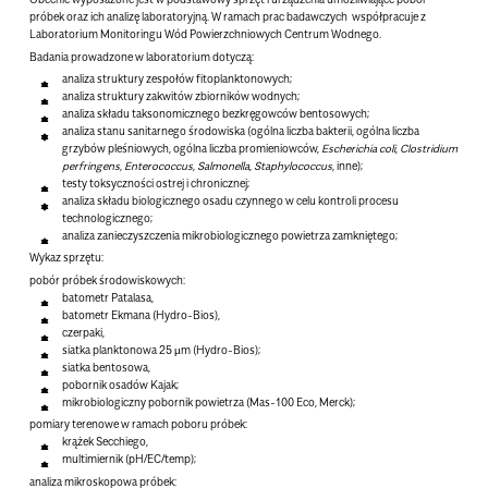
próbek oraz ich analizę laboratoryjną. W ramach prac badawczych współpracuje z
Laboratorium Monitoringu Wód Powierzchniowych Centrum Wodnego.
Badania prowadzone w laboratorium dotyczą:
analiza struktury zespołów fitoplanktonowych;
analiza struktury zakwitów zbiorników wodnych;
analiza składu taksonomicznego bezkręgowców bentosowych;
analiza stanu sanitarnego środowiska (ogólna liczba bakterii, ogólna liczba
grzybów pleśniowych, ogólna liczba promieniowców,
Escherichia coli
,
Clostridium
perfringens
,
Enterococcus
,
Salmonella
,
Staphylococcus
, inne);
testy toksyczności ostrej i chronicznej;
analiza składu biologicznego osadu czynnego w celu kontroli procesu
technologicznego;
analiza zanieczyszczenia mikrobiologicznego powietrza zamkniętego;
Wykaz sprzętu:
pobór próbek środowiskowych:
batometr Patalasa,
batometr Ekmana (Hydro-Bios),
czerpaki,
siatka planktonowa 25 µm (Hydro-Bios);
siatka bentosowa,
pobornik osadów Kajak;
mikrobiologiczny pobornik powietrza (Mas-100 Eco, Merck);
pomiary terenowe w ramach poboru próbek:
krążek Secchiego,
multimiernik (pH/EC/temp);
analiza mikroskopowa próbek: