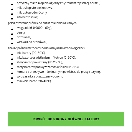
optyczny mikroskop biologiczny z systemem rejestracji obrazu,
mikroskop stereoskopowy,
mikroskop odwrócony,
sito bentosowe;
przygotowanie próbek do analiz mikrobiologicznych:
waga (dokł. 0,0000 – 60g),
pipety,
dozowniki,
wirówka do probówek,
analizę próbek metodami hodowlanymi (mikrobiologiczne):
inkubatory (20-50°C),
inkubator z oświetleniem – fitotron (0-50°C),
sterylizator powietrzny (do 250°C),
sterylizator w podwyższonym ciśnieniu (121°C),
komora z przepływem laminarnym powietrza do pracy sterylnej,
wytrząsarka z płaszczem wodnym,
mini-inkubator (20-40°C).
POWRÓT DO STRONY GŁÓWNEJ KATEDRY