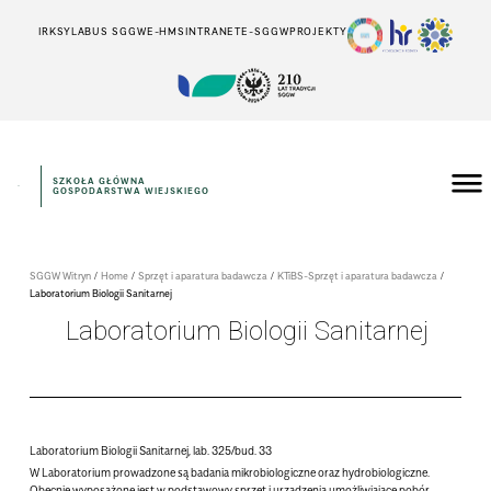
IRK
SYLABUS SGGW
E-HMS
INTRANET
E-SGGW
PROJEKTY
SZKOŁA GŁÓWNA
GOSPODARSTWA WIEJSKIEGO
SGGW Witryn
/
Home
/
Sprzęt i aparatura badawcza
/
KTiBS-Sprzęt i aparatura badawcza
/
Laboratorium Biologii Sanitarnej
Laboratorium Biologii Sanitarnej
Laboratorium Biologii Sanitarnej, lab. 325/bud. 33
W Laboratorium prowadzone są badania mikrobiologiczne oraz hydrobiologiczne.
Obecnie wyposażone jest w podstawowy sprzęt i urządzenia umożliwiające pobór