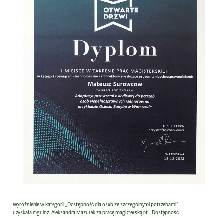
Wyróżnienie w kategorii „Dostępność dla osób ze szczególnymi potrzebami”
uzyskała mgr inż. Aleksandra Mazurek za pracę magisterską pt. „Dostępność