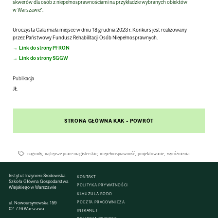
skwerów dla osób z niepełnosprawnościami na przykładzie wybranych obiektów
w Warszawie”.
Uroczysta Gala miała miejsce w dniu 18 grudnia 2023 r. Konkurs jest realizowany
przez Państwowy Fundusz Rehabilitacji Osób Niepełnosprawnych.
Link do strony PFRON
Link do strony SGGW
Publikacja
JŁ
STRONA GŁÓWNA KAK - POWRÓT
nagrody
,
najlepsze prace magisterskie
,
niepełnosprawność
,
projektowanie
,
wyróżnienia
Instytut Inżynierii Środowiska
KONTAKT
Szkoła Główna Gospodarstwa
POLITYKA PRYWATNOŚCI
Wiejskiego w Warszawie
KLAUZULA RODO
POCZTA PRACOWNICZA
ul. Nowoursynowska 159
02-776 Warszawa
INTRANET