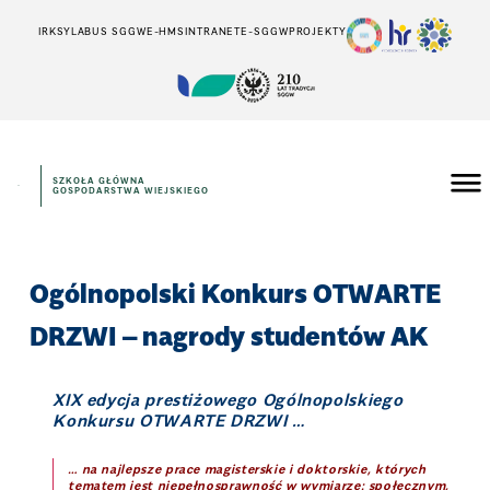
IRK
SYLABUS SGGW
E-HMS
INTRANET
E-SGGW
PROJEKTY
SZKOŁA GŁÓWNA
GOSPODARSTWA WIEJSKIEGO
Ogólnopolski Konkurs OTWARTE
DRZWI – nagrody studentów AK
XIX edycja prestiżowego Ogólnopolskiego
Konkursu OTWARTE DRZWI …
… na najlepsze prace magisterskie i doktorskie, których
tematem jest niepełnosprawność w wymiarze: społecznym,