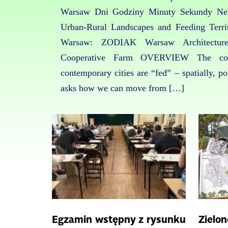
Warsaw Dni Godziny Minuty Sekundy New 
Urban-Rural Landscapes and Feeding Terr
Warsaw: ZODIAK Warsaw Architectur
Cooperative Farm OVERVIEW The con
contemporary cities are “fed” – spatially, pol
asks how we can move from […]
Egzamin wstępny z rysunku
Zielon