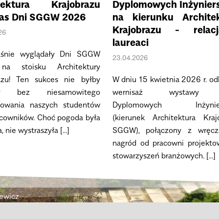
tektura Krajobrazu
Dyplomowych Inżynier
as Dni SGGW 2026
na kierunku Archite
Krajobrazu - relac
26
laureaci
aśnie wyglądały Dni SGGW
23.04.2026
a stoisku Architektury
azu! Ten sukces nie byłby
W dniu 15 kwietnia 2026 r. od
wy bez niesamowitego
wernisaż wystawy 
żowania naszych studentów
Dyplomowych Inżynier
acowników. Choć pogoda była
(kierunek Architektura Kraj
 nie wystraszyła [...]
SGGW), połączony z wręcz
nagród od pracowni projekto
stowarzyszeń branżowych. [...]
iewicz