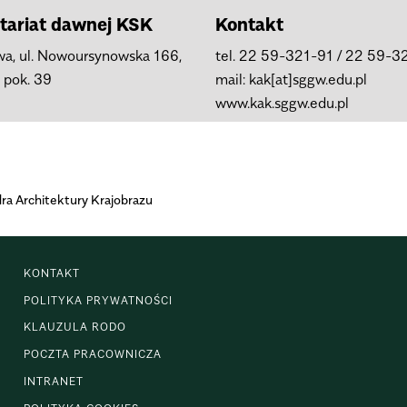
tariat dawnej KSK
Kontakt
a, ul. Nowoursynowska 166,
tel. 22 59-321-91 / 22 59-3
, pok. 39
mail: kak[at]sggw.edu.pl
www.kak.sggw.edu.pl
ra Architektury Krajobrazu
KONTAKT
POLITYKA PRYWATNOŚCI
KLAUZULA RODO
POCZTA PRACOWNICZA
INTRANET