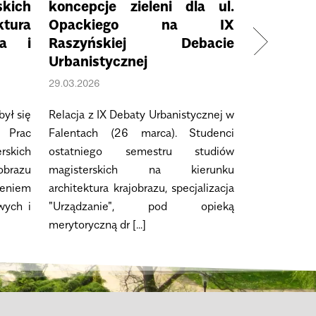
skich
koncepcje zieleni dla ul.
wdrażan
ktura
Opackiego na IX
Solution
ja i
Raszyńskiej Debacie
20.03.2026
Urbanistycznej
Badania na 
29.03.2026
based Solu
był się
Relacja z IX Debaty Urbanistycznej w
Gabriela 
Prac
Falentach (26 marca). Studenci
Architektu
skich
ostatniego semestru studiów
prowadzi ob
obrazu
magisterskich na kierunku
na Universit
eniem
architektura krajobrazu, specjalizacja
Weitzman [...
wych i
"Urządzanie", pod opieką
merytoryczną dr [...]