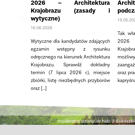
2026 – Architektura
Archi
Krajobrazu (zasady i
podcz
wytyczne)
19.05.20
16.06.2026
Tak wł
Wytyczne dla kandydatów zdających
2026 n
egzamin wstępny z rysunku
Krajobr
odręcznego na kierunek Architektura
możli
Krajobrazu. Sprawdź dokładny
zaanga
termin (7 lipca 2026 r.), miejsce
oraz pr
zbiórki, listę niezbędnych przyborów
kapryśna,
oraz [...]
moderator strony: dr hab. J. Łukaszk