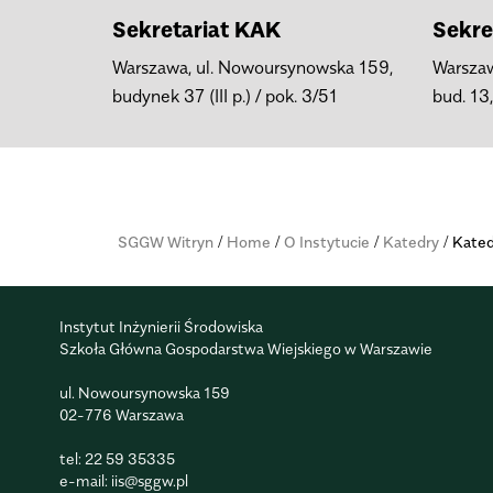
Sekretariat KAK
Sekre
Warszawa, ul. Nowoursynowska 159,
Warszaw
budynek 37 (III p.) / pok. 3/51
bud. 13
SGGW Witryn
/
Home
/
O Instytucie
/
Katedry
/
Kated
Instytut Inżynierii Środowiska
Szkoła Główna Gospodarstwa Wiejskiego w Warszawie
ul. Nowoursynowska 159
02-776 Warszawa
tel:
22 59 35335
e-mail:
iis@sggw.pl