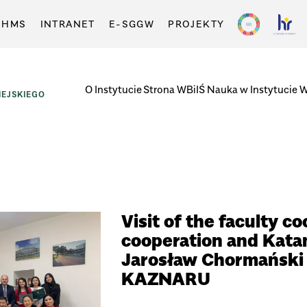
-HMS
INTRANET
E-SGGW
PROJEKTY
O Instytucie
Strona WBiIŚ
Nauka w Instytucie
W
EJSKIEGO
Visit of the faculty co
cooperation and Kata
Jarosław Chormański a
KAZNARU