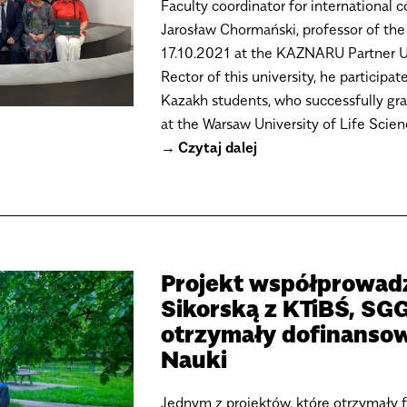
Faculty coordinator for international
Jarosław Chormański, professor of the
17.10.2021 at the KAZNARU Partner U
Rector of this university, he particip
Kazakh students, who successfully gr
at the Warsaw University of Life Scie
Czytaj dalej
Projekt współprowadzo
Sikorską z KTiBŚ, SG
otrzymały dofinanso
Nauki
Jednym z projektów, które otrzymały