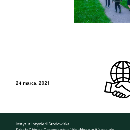
24 marca, 2021
Instytut Inżynierii Środowiska
Szkoła Główna Gospodarstwa Wiejskiego w Warszawie