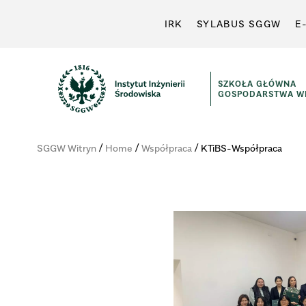
IRK
SYLABUS SGGW
E
SZKOŁA GŁÓWNA
GOSPODARSTWA WI
Instytut
Inżynierii
/
/
/
SGGW Witryn
Home
Współpraca
KTiBS-Współpraca
Środowiska