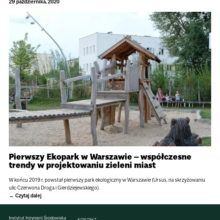
29 października, 2020
Pierwszy Ekopark w Warszawie – współczesne
trendy w projektowaniu zieleni miast
W końcu 2019 r. powstał pierwszy park ekologiczny w Warszawie (Ursus, na skrzyżowaniu
ulic Czerwona Droga i Gierdziejewskiego).
Czytaj dalej
Instytut Inżynierii Środowiska
KONTAKT