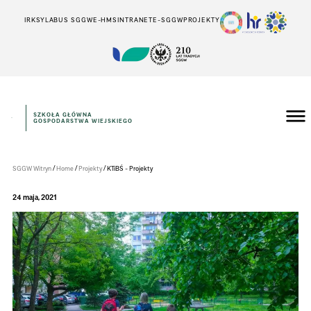
IRK
SYLABUS SGGW
E-HMS
INTRANET
E-SGGW
PROJEKTY
SZKOŁA GŁÓWNA
GOSPODARSTWA WIEJSKIEGO
Instytut
Inżynierii
Środowiska
/
/
/
SGGW Witryn
Home
Projekty
KTiBŚ - Projekty
24 maja, 2021