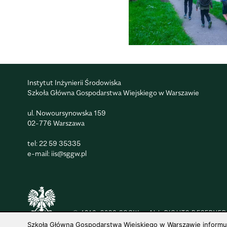
Instytut Inżynierii Środowiska
Szkoła Główna Gospodarstwa Wiejskiego w Warszawie
ul. Nowoursynowska 159
02-776 Warszawa
tel:
22 59 35335
e-mail:
iis@sggw.pl
© 1816–2026 SGGW — ALL RIGHTS RESERVED
Szkoła Główna Gospodarstwa Wiejskiego w Warszawie informuje,