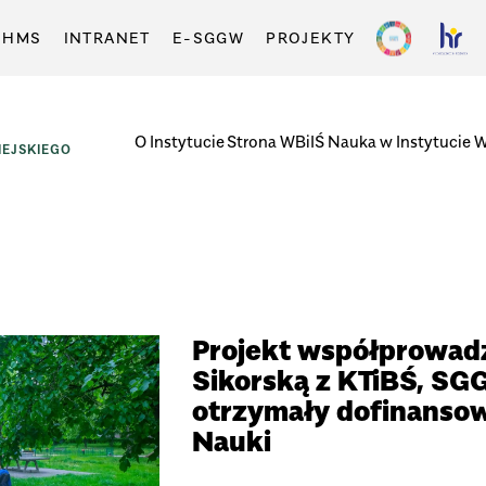
-HMS
INTRANET
E-SGGW
PROJEKTY
O Instytucie
Strona WBiIŚ
Nauka w Instytucie
W
EJSKIEGO
Projekt współprowadzo
Sikorską z KTiBŚ, SG
otrzymały dofinanso
Nauki