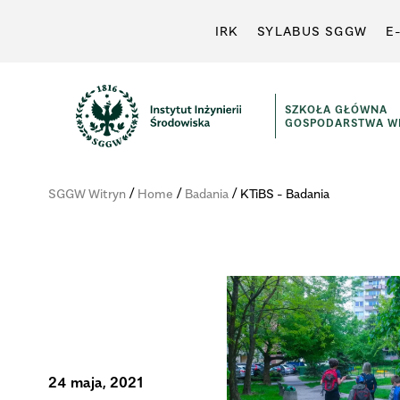
IRK
SYLABUS SGGW
E
SZKOŁA GŁÓWNA
GOSPODARSTWA WI
Instytut
Inżynierii
/
/
/
SGGW Witryn
Home
Badania
KTiBS - Badania
Środowiska
24 maja, 2021