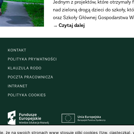
Jednym z projektów, które otrzymały
nad zieloną drogą dzieci do szkoły, 
oraz Szkoły Głównej Gospodarstwa Wi
Czytaj dalej
KONTAKT
POLITYKA PRYWATNOŚCI
KLAUZULA RODO
POCZTA PRACOWNICZA
INTRANET
POLITYKA COOKIES
 że na swoich stronach www stosuje pliki cookies (tzw. ciasteczka), w