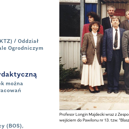
KTZ) / Oddział
ale Ogrodniczym
ydaktyczną
ek można
pracowań
Profesor Longin Majdecki wraz z Zespo
wejściem do Pawilonu nr 13. tzw. "Blas
cy (BOS),