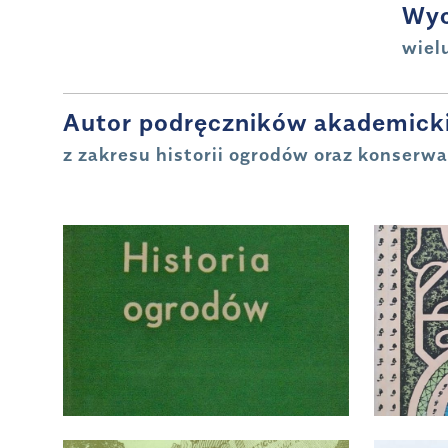
Wy
wiel
Autor podręczników akademick
z zakresu historii ogrodów oraz konserw