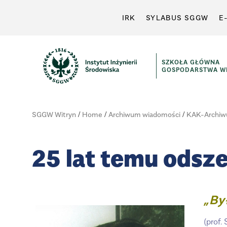
IRK
SYLABUS SGGW
E
SZKOŁA GŁÓWNA
GOSPODARSTWA WI
SGGW Witryn
/
Home
/
Archiwum wiadomości
/
KAK-Archiw
25 lat temu odsze
„By
(prof