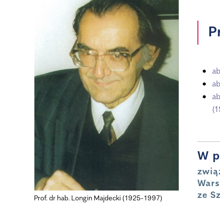
P
ab
ab
ab
(
W p
zwią
Wars
ze S
Prof. dr hab. Longin Majdecki (1925-1997)