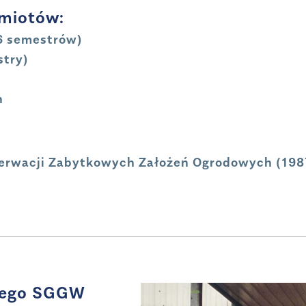
dmiotów:
(6 semestrów)
stry)
h
rwacji Zabytkowych Założeń Ogrodowych (1987
czego SGGW