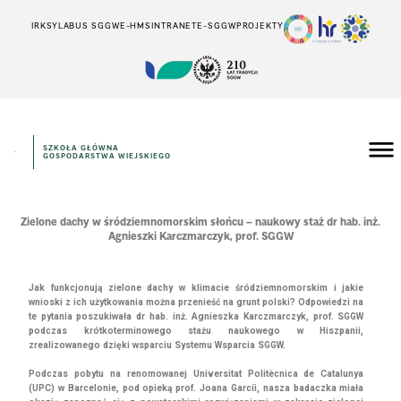
IRK
SYLABUS SGGW
E-HMS
INTRANET
E-SGGW
PROJEKTY
SZKOŁA GŁÓWNA
GOSPODARSTWA WIEJSKIEGO
Zielone dachy w śródziemnomorskim słońcu – naukowy staż dr hab. inż.
Agnieszki Karczmarczyk, prof. SGGW
Jak funkcjonują zielone dachy w klimacie śródziemnomorskim i jakie
wnioski z ich użytkowania można przenieść na grunt polski? Odpowiedzi na
te pytania poszukiwała dr hab. inż. Agnieszka Karczmarczyk, prof. SGGW
podczas krótkoterminowego stażu naukowego w Hiszpanii,
zrealizowanego dzięki wsparciu Systemu Wsparcia SGGW.
Podczas pobytu na renomowanej Universitat Politècnica de Catalunya
(UPC) w Barcelonie, pod opieką prof. Joana Garcíi, nasza badaczka miała