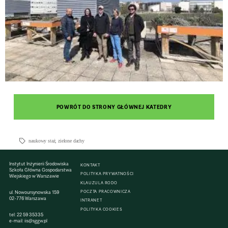
POWRÓT DO STRONY GŁÓWNEJ KATEDRY
naukowy staż
,
zielone dachy
Instytut Inżynierii Środowiska
KONTAKT
Szkoła Główna Gospodarstwa
POLITYKA PRYWATNOŚCI
Wiejskiego w Warszawie
KLAUZULA RODO
POCZTA PRACOWNICZA
ul. Nowoursynowska 159
02-776 Warszawa
INTRANET
POLITYKA COOKIES
tel:
22 59 35335
e-mail:
iis@sggw.pl