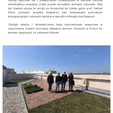
okazję zapoznać się z nowatorskimi rozwiązaniami w zakresie zielonej
infrastruktury miejskiej, w tym przede wszystkim dachami zielonymi. Staż
był również okazją do wizyty na Universitat de Lleida, gdzie prof. Gabriel
Pérez prowadzi projekty badawcze nad minimalnymi potrzebami
pielęgnacyjnymi zielonych dachów w specyfice klimatycznej Katalonii.
Zdobyta wiedza i doświadczenia będą nieocenionym wsparciem w
opracowaniu nowych koncepcji adaptacji dachów zielonych w Polsce do
wyzwań związanych ze zmianami klimatu.