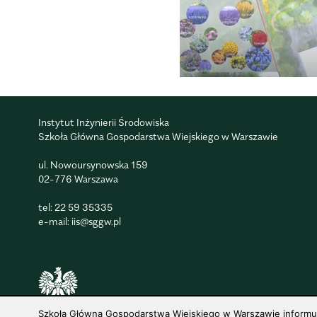
Instytut Inżynierii Środowiska
Szkoła Główna Gospodarstwa Wiejskiego w Warszawie
ul. Nowoursynowska 159
02-776 Warszawa
tel:
22 59 35335
e-mail:
iis@sggw.pl
© 1816–2026 SGGW — ALL RIGHTS RESERVED
Szkoła Główna Gospodarstwa Wiejskiego w Warszawie informuje,