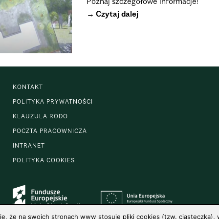
Poznaj szczegółowe informacje!
Czytaj dalej
KONTAKT
POLITYKA PRYWATNOŚCI
KLAUZULA RODO
POCZTA PRACOWNICZA
INTRANET
POLITYKA COOKIES
 że na swoich stronach www stosuje pliki cookies (tzw. ciasteczka), w