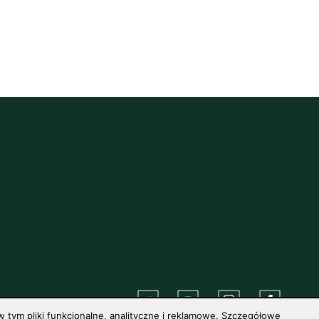
 tym pliki funkcjonalne, analityczne i reklamowe. Szczegółowe