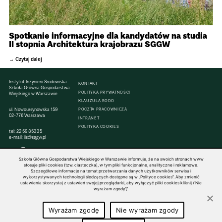
Spotkanie informacyjne dla kandydatów na studia
II stopnia Architektura krajobrazu SGGW
Czytaj dalej
Instytut Inżynierii Środowiska
KONTAKT
Szkoła Główna Gospodarstwa
POLITYKA PRYWATNOŚCI
Wiejskiego w Warszawie
KLAUZULA RODO
ul. Nowoursynowska 159
POCZTA PRACOWNICZA
02-776 Warszawa
INTRANET
POLITYKA COOKIES
tel:
22 59 35335
e-mail:
iis@sggw.pl
Szkoła Główna Gospodarstwa Wiejskiego w Warszawie informuje, że na swoich stronach www
stosuje pliki cookies (tzw. ciasteczka), w tym pliki funkcjonalne, analityczne i reklamowe.
Szczegółowe informacje na temat przetwarzania danych użytkowników serwisu i
© 1816–2026 SGGW — ALL RIGHTS RESERVED
wykorzystywanych technologii śledzących dostępne są w „Polityce cookies”. Aby zmienić
ustawienia skorzystaj z ustawień swojej przeglądarki, aby wyłączyć pliki cookies kliknij \"Nie
wyrażam zgody\".
Wyrażam zgodę
Nie wyrażam zgody