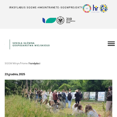
IRK
SYLABUS SGGW
E-HMS
INTRANET
E-SGGW
PROJEKTY
SZKOŁA GŁÓWNA
GOSPODARSTWA WIEJSKIEGO
Instytut
Inżynierii
Środowiska
/
/
SGGW Witryn
Home
kandydaci
23 grudnia, 2025