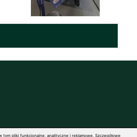
 tym pliki funkcjonalne, analityczne i reklamowe. Szczegółowe