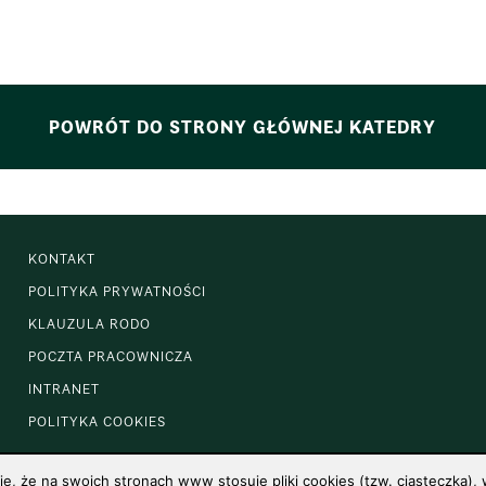
POWRÓT DO STRONY GŁÓWNEJ KATEDRY
KONTAKT
POLITYKA PRYWATNOŚCI
KLAUZULA RODO
POCZTA PRACOWNICZA
INTRANET
POLITYKA COOKIES
 że na swoich stronach www stosuje pliki cookies (tzw. ciasteczka), w