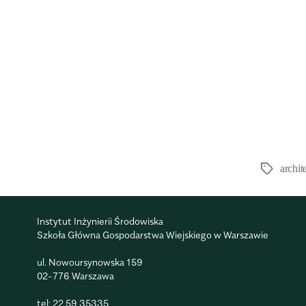
archit
Instytut Inżynierii Środowiska
Szkoła Główna Gospodarstwa Wiejskiego w Warszawie
ul. Nowoursynowska 159
02-776 Warszawa
tel:
22 59 35335