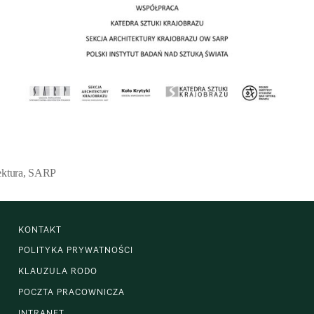
ektura
,
SARP
KONTAKT
POLITYKA PRYWATNOŚCI
KLAUZULA RODO
POCZTA PRACOWNICZA
INTRANET