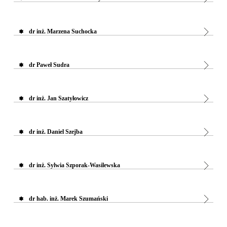
dr inż. Marzena Suchocka
dr Paweł Sudra
dr inż. Jan Szatyłowicz
dr inż. Daniel Szejba
dr inż. Sylwia Szporak-Wasilewska
dr hab. inż. Marek Szumański