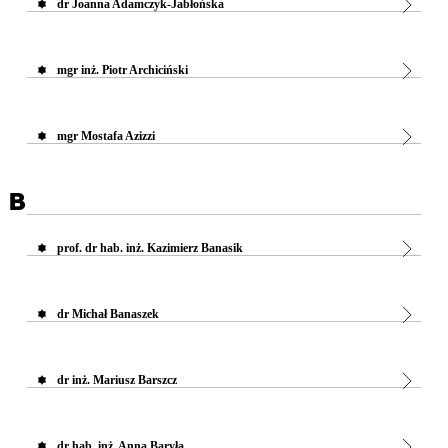
dr Joanna Adamczyk-Jabłońska
mgr inż. Piotr Archiciński
mgr Mostafa Azizzi
B
prof. dr hab. inż. Kazimierz Banasik
dr Michał Banaszek
dr inż. Mariusz Barszcz
dr hab. inż. Anna Baryła