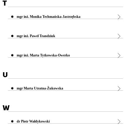
T
mgr inż. Monika Techmańska-Jastrzębska
mgr inż. Paweł Trandziuk
mgr inż. Marta Tytkowska-Owerko
U
mgr Marta Utratna-Żukowska
W
dr Piotr Wałdykowski