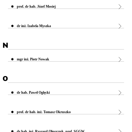
prof. dr hab. Józef Mosiej
dr inż. Izabela Myszka
N
mgr inż. Piotr Nowak
O
dr hab. Paweł Oglęcki
prof. dr hab. inż. Tomasz Okruszko
dr hab. inż. Ryszard Oleszczuk, prof. SGGW