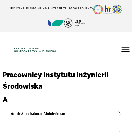
IRK
SYLABUS SGGW
E-HMS
INTRANET
E-SGGW
PROJEKTY
SZKOŁA GŁÓWNA
GOSPODARSTWA WIEJSKIEGO
Pracownicy Instytutu Inżynierii
Środowiska
A
dr Abdulrahman Abdulrahman