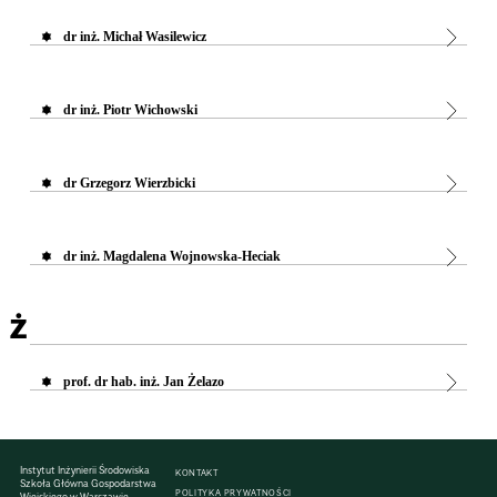
dr inż. Michał Wasilewicz
dr inż. Piotr Wichowski
dr Grzegorz Wierzbicki
dr inż. Magdalena Wojnowska-Heciak
Ż
prof. dr hab. inż. Jan Żelazo
Instytut Inżynierii Środowiska
KONTAKT
Szkoła Główna Gospodarstwa
POLITYKA PRYWATNOŚCI
Wiejskiego w Warszawie